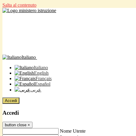
Salta al contenuto
Italiano
Italiano
English
Français
Español
عربى
Accedi
Accedi
button close
×
Nome Utente