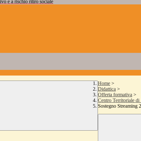
vo e a rischio ritiro sociale
Home
>
Didattica
>
Offerta formativa
>
Centro Territoriale 
Sostegno Streaming 