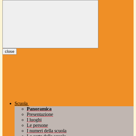
close
Scuola
Panoramica
Presentazione
I luoghi
Le persone
I numeri della scuola