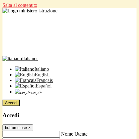
Salta al contenuto
Italiano
Italiano
English
Français
Español
عربى
Accedi
Accedi
button close
×
Nome Utente