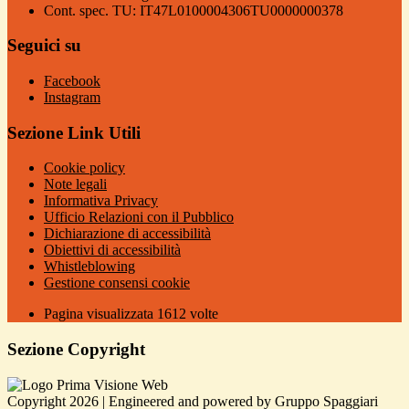
Cont. spec. TU: IT47L0100004306TU0000000378
Seguici su
Facebook
Instagram
Sezione Link Utili
Cookie policy
Note legali
Informativa Privacy
Ufficio Relazioni con il Pubblico
Dichiarazione di accessibilità
Obiettivi di accessibilità
Whistleblowing
Gestione consensi cookie
Pagina visualizzata
1612
volte
Sezione Copyright
Copyright 2026 | Engineered and powered by Gruppo Spaggiari