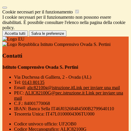
Cookie necessari per il funzionamento
I cookie necessari per il funzionamento non possono essere
disabilitati. È possibile consultare l'elenco nella pagina della cookie
policy.
Accetta tutti
Salva le preferenze
Istituto Comprensivo Ovada S. Pertini
Contatti
Istituto Comprensivo Ovada S. Pertini
Via Duchessa di Galliera, 2 - Ovada (AL)
Tel:
0143 80135
Email:
alic82100g@istruzione.it
Link per inviare una mail
PEC:
ALIC82100G@pec.istruzione.it
Link per inviare una
mail
C.F.: 84001770068
IBAN: Banca Sella IT46J03268484500B2799640110
Tesoreria Unica: IT47L0100004306TU000
Codice univoco ufficio: UF2OB0
Codice Meccanografico: ALIC82100G