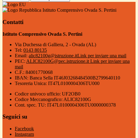
Istituto Comprensivo Ovada S. Pertini
Contatti
Istituto Comprensivo Ovada S. Pertini
Via Duchessa di Galliera, 2 - Ovada (AL)
Tel:
0143 80135
Email:
alic82100g@istruzione.it
Link per inviare una mail
PEC:
ALIC82100G@pec.istruzione.it
Link per inviare una
mail
C.F.: 84001770068
IBAN: Banca Sella IT46J03268484500B2799640110
Tesoreria Unica: IT47L0100004306TU000
Codice univoco ufficio: UF2OB0
Codice Meccanografico: ALIC82100G
Cont. spec. TU: IT47L0100004306TU0000000378
Seguici su
Facebook
Instagram