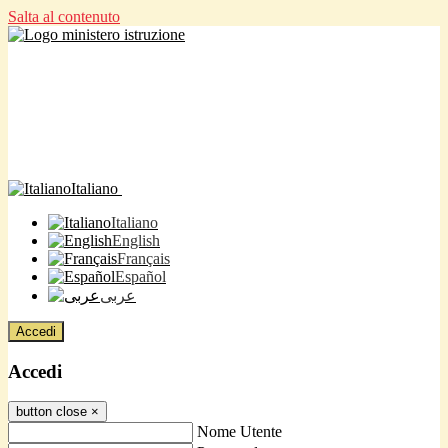
Salta al contenuto
Italiano
Italiano
English
Français
Español
عربى
Accedi
Accedi
button close
×
Nome Utente