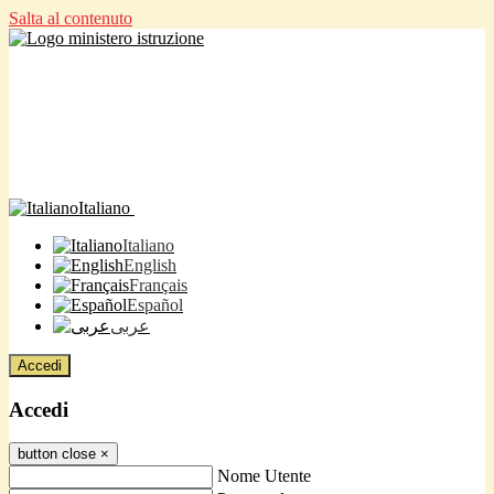
Salta al contenuto
Italiano
Italiano
English
Français
Español
عربى
Accedi
Accedi
button close
×
Nome Utente