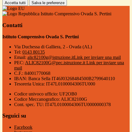
Accetta tutti
Salva le preferenze
Istituto Comprensivo Ovada S. Pertini
Contatti
Istituto Comprensivo Ovada S. Pertini
Via Duchessa di Galliera, 2 - Ovada (AL)
Tel:
0143 80135
Email:
alic82100g@istruzione.it
Link per inviare una mail
PEC:
ALIC82100G@pec.istruzione.it
Link per inviare una
mail
C.F.: 84001770068
IBAN: Banca Sella IT46J03268484500B2799640110
Tesoreria Unica: IT47L0100004306TU000
Codice univoco ufficio: UF2OB0
Codice Meccanografico: ALIC82100G
Cont. spec. TU: IT47L0100004306TU0000000378
Seguici su
Facebook