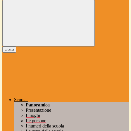
close
Scuola
Panoramica
Presentazione
I luoghi
Le persone
I numeri della scuola