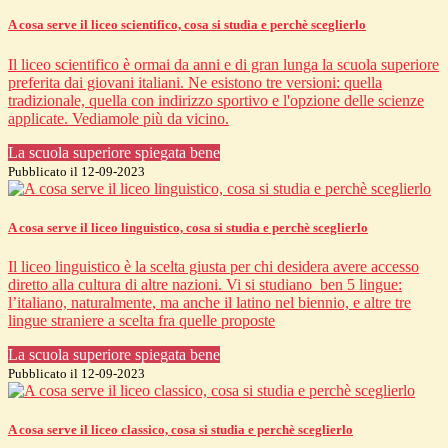
A cosa serve il liceo scientifico, cosa si studia e perchè sceglierlo
Il liceo scientifico è ormai da anni e di gran lunga la scuola superiore
preferita dai giovani italiani. Ne esistono tre versioni: quella
tradizionale, quella con indirizzo sportivo e l'opzione delle scienze
applicate. Vediamole più da vicino.
La scuola superiore spiegata bene
Pubblicato il 12-09-2023
A cosa serve il liceo linguistico, cosa si studia e perchè sceglierlo
Il liceo linguistico è la scelta giusta per chi desidera avere accesso
diretto alla cultura di altre nazioni. Vi si studiano ben 5 lingue:
l’italiano, naturalmente, ma anche il latino nel biennio, e altre tre
lingue straniere a scelta fra quelle proposte
La scuola superiore spiegata bene
Pubblicato il 12-09-2023
A cosa serve il liceo classico, cosa si studia e perchè sceglierlo