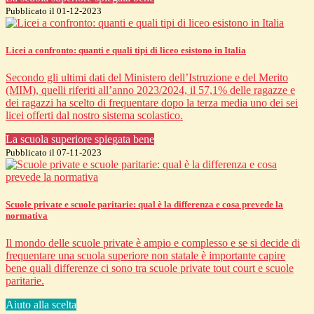
Pubblicato il 01-12-2023
Licei a confronto: quanti e quali tipi di liceo esistono in Italia
Secondo gli ultimi dati del Ministero dell’Istruzione e del Merito
(MIM), quelli riferiti all’anno 2023/2024, il 57,1% delle ragazze e
dei ragazzi ha scelto di frequentare dopo la terza media uno dei sei
licei offerti dal nostro sistema scolastico.
La scuola superiore spiegata bene
Pubblicato il 07-11-2023
Scuole private e scuole paritarie: qual è la differenza e cosa prevede la
normativa
Il mondo delle scuole private è ampio e complesso e se si decide di
frequentare una scuola superiore non statale è importante capire
bene quali differenze ci sono tra scuole private tout court e scuole
paritarie.
Aiuto alla scelta