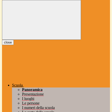
close
Scuola
Panoramica
Presentazione
I luoghi
Le persone
I numeri della scuola