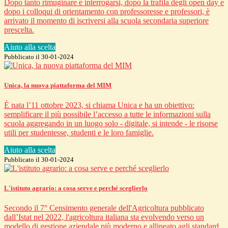
Dopo tanto rimuginare e interrogarsi, dopo la trafila degli open day e
dopo i colloqui di orientamento con professoresse e professori, è
arrivato il momento di iscriversi alla scuola secondaria superiore
prescelta.
Aiuto alla scelta
Pubblicato il 30-01-2024
Unica, la nuova piattaforma del MIM
È nata l’11 ottobre 2023, si chiama Unica e ha un obiettivo:
semplificare il più possibile l’accesso a tutte le informazioni sulla
scuola aggregando in un luogo solo - digitale, si intende - le risorse
utili per studentesse, studenti e le loro famiglie.
Aiuto alla scelta
Pubblicato il 30-01-2024
L'istituto agrario: a cosa serve e perché sceglierlo
Secondo il 7° Censimento generale dell'Agricoltura pubblicato
dall’Istat nel 2022, l'agricoltura italiana sta evolvendo verso un
modello di gestione aziendale più moderno e allineato agli standard