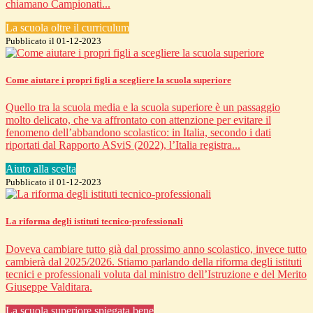
chiamano Campionati...
La scuola oltre il curriculum
Pubblicato il 01-12-2023
Come aiutare i propri figli a scegliere la scuola superiore
Quello tra la scuola media e la scuola superiore è un passaggio
molto delicato, che va affrontato con attenzione per evitare il
fenomeno dell’abbandono scolastico: in Italia, secondo i dati
riportati dal Rapporto ASviS (2022), l’Italia registra...
Aiuto alla scelta
Pubblicato il 01-12-2023
La riforma degli istituti tecnico-professionali
Doveva cambiare tutto già dal prossimo anno scolastico, invece tutto
cambierà dal 2025/2026. Stiamo parlando della riforma degli istituti
tecnici e professionali voluta dal ministro dell’Istruzione e del Merito
Giuseppe Valditara.
La scuola superiore spiegata bene