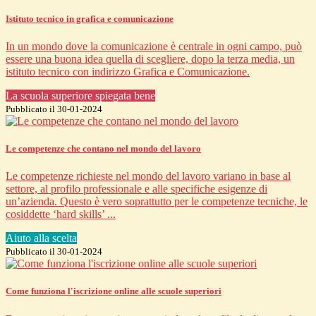
Istituto tecnico in grafica e comunicazione
In un mondo dove la comunicazione è centrale in ogni campo, può
essere una buona idea quella di scegliere, dopo la terza media, un
istituto tecnico con indirizzo Grafica e Comunicazione.
La scuola superiore spiegata bene
Pubblicato il 30-01-2024
Le competenze che contano nel mondo del lavoro
Le competenze richieste nel mondo del lavoro variano in base al
settore, al profilo professionale e alle specifiche esigenze di
un’azienda. Questo è vero soprattutto per le competenze tecniche, le
cosiddette ‘hard skills’ ...
Aiuto alla scelta
Pubblicato il 30-01-2024
Come funziona l'iscrizione online alle scuole superiori