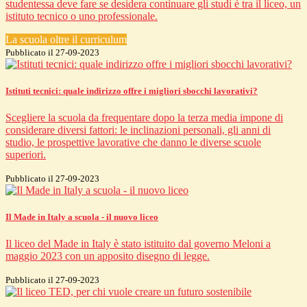
studentessa deve fare se desidera continuare gli studi è tra il liceo, un
istituto tecnico o uno professionale.
La scuola oltre il curriculum
Pubblicato il 27-09-2023
Istituti tecnici: quale indirizzo offre i migliori sbocchi lavorativi?
Scegliere la scuola da frequentare dopo la terza media impone di
considerare diversi fattori: le inclinazioni personali, gli anni di
studio, le prospettive lavorative che danno le diverse scuole
superiori.
Pubblicato il 27-09-2023
Il Made in Italy a scuola - il nuovo liceo
Il liceo del Made in Italy è stato istituito dal governo Meloni a
maggio 2023 con un apposito disegno di legge.
Pubblicato il 27-09-2023