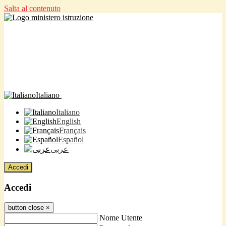
Salta al contenuto
Italiano
Italiano
English
Français
Español
عربى
Accedi
Accedi
button close
×
Nome Utente