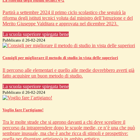
La riforma degli istituti tecnici 4+2
Partirà a settembre 2024 il primo ciclo scolastico che seguirà la
riforma degli istituti tecnici voluta dal ministro dell’Istruzione e del
Merito Giuseppe Valditara e approvata nel dicembre 2023.
La scuola superiore spiegata bene
Pubblicato il 26-02-2024
Consigli per migliorare il metodo di studio in vista delle superiori
Il percorso alle elementari e quello alle medie dovrebbero averti già
fatto acquisire un buon metodo di studio.
La scuola superiore spiegata bene
Pubblicato il 26-02-2024
Voglio fare l’artigiano!
Tra le molte strade che si aprono davanti a chi deve scegliere il
percorso da intraprendere dopo le scuole medie, ce n’è una che può
sembrare inusuale, ma che è anche ricca di stimoli e prospettive:
quella per diventare artigiano/a in ambito artistico.