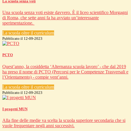
La scuola senza voti
Una scuola senza voti esiste davvero. È il liceo scientifico Morgagni
di Roma, che sette anni fa ha avviato un’interessante
sperimentazione.
La scuola oltre il curriculum
Pubblicato il 12-09-2023
PCTO
​​Quest’anno, la cosiddetta ‘Alternanza scuola lavoro’ - che dal 2019
ha preso il nome di PCTO (Percorsi per le Competenze Trasversali e
l’Orientamento) - compie vent’anni.
La scuola oltre il curriculum
Pubblicato il 12-09-2023
I progetti MUN
Alla fine delle medie va scelta la scuola superiore secondaria che si
vuole frequentare negli anni successivi.