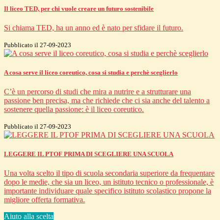
Il liceo TED, per chi vuole creare un futuro sostenibile
Si chiama TED, ha un anno ed è nato per sfidare il futuro.
Pubblicato il 27-09-2023
A cosa serve il liceo coreutico, cosa si studia e perchè sceglierlo
C’è un percorso di studi che mira a nutrire e a strutturare una
passione ben precisa, ma che richiede che ci sia anche del talento a
sostenere quella passione: è il liceo coreutico.
Pubblicato il 27-09-2023
LEGGERE IL PTOF PRIMA DI SCEGLIERE UNA SCUOLA
Una volta scelto il tipo di scuola secondaria superiore da frequentare
dopo le medie, che sia un liceo, un istituto tecnico o professionale, è
importante individuare quale specifico istituto scolastico propone la
migliore offerta formativa.
Aiuto alla scelta