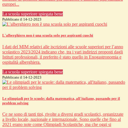
europei...
La scuola superiore spiegata bene
Pubblicato il 14-12-2023
L'alberghiero non è una scuola solo per aspiranti cuochi
I dati del MIM relativi alle iscrizioni alle scuole superiori per l’anno
scolastico 2023/2024 indicano che, tra i vari indirizzi proposti dagli
Istituti professionali, il preferito è stato quello in Enogastronomia e
ospitalità alberghiera.
La scuola superiore spiegata bene
Pubblicato il 14-12-2023
Le olimpiadi per le scuole: dalla matematica, all'italiano, passando per il
problem solving
Ce ne sono di tanti tipi, rivolte a diversi gradi scolastici, organizzate
a livello locale, nazionale e internazionale. Sono quelle che fino al
2021 erano note come Olimpiadi Scolastiche, ma che oggi si