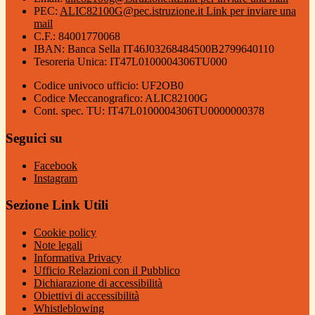
PEC:
ALIC82100G@pec.istruzione.it
Link per inviare una
mail
C.F.: 84001770068
IBAN: Banca Sella IT46J03268484500B2799640110
Tesoreria Unica: IT47L0100004306TU000
Codice univoco ufficio: UF2OB0
Codice Meccanografico: ALIC82100G
Cont. spec. TU: IT47L0100004306TU0000000378
Seguici su
Facebook
Instagram
Sezione Link Utili
Cookie policy
Note legali
Informativa Privacy
Ufficio Relazioni con il Pubblico
Dichiarazione di accessibilità
Obiettivi di accessibilità
Whistleblowing