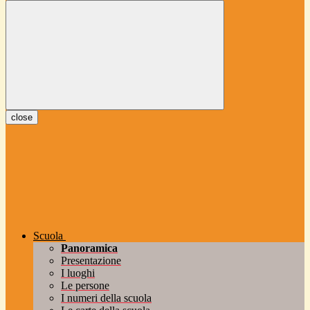
close
Scuola
Panoramica
Presentazione
I luoghi
Le persone
I numeri della scuola