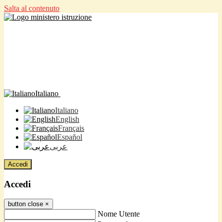
Salta al contenuto
Italiano
Italiano
English
Français
Español
عربى
Accedi
Accedi
button close
×
Nome Utente