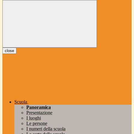
close
Scuola
Panoramica
Presentazione
I luoghi
Le persone
I numeri della scuola