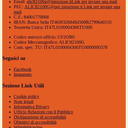
Email:
alic82100g@istruzione.it
Link per inviare una mail
PEC:
ALIC82100G@pec.istruzione.it
Link per inviare una
mail
C.F.: 84001770068
IBAN: Banca Sella IT46J03268484500B2799640110
Tesoreria Unica: IT47L0100004306TU000
Codice univoco ufficio: UF2OB0
Codice Meccanografico: ALIC82100G
Cont. spec. TU: IT47L0100004306TU0000000378
Seguici su
Facebook
Instagram
Sezione Link Utili
Cookie policy
Note legali
Informativa Privacy
Ufficio Relazioni con il Pubblico
Dichiarazione di accessibilità
Obiettivi di accessibilità
Whistleblowing