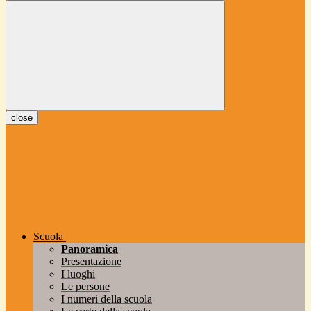
close
Scuola
Panoramica
Presentazione
I luoghi
Le persone
I numeri della scuola