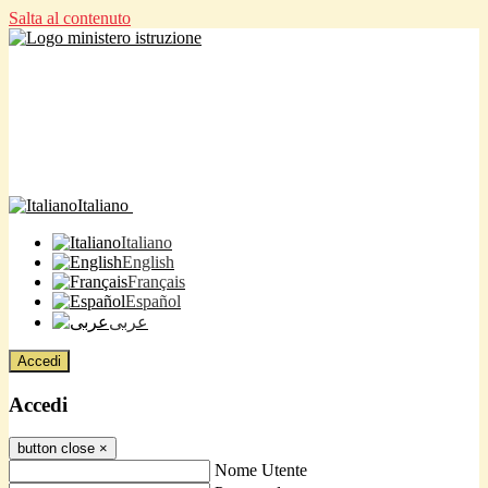
Salta al contenuto
Italiano
Italiano
English
Français
Español
عربى
Accedi
Accedi
button close
×
Nome Utente