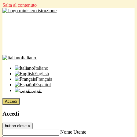
Salta al contenuto
Italiano
Italiano
English
Français
Español
عربى
Accedi
Accedi
button close
×
Nome Utente