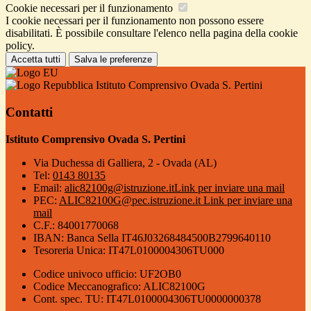
Cookie necessari per il funzionamento
I cookie necessari per il funzionamento non possono essere
disabilitati. È possibile consultare l'elenco nella pagina della cookie
policy.
Accetta tutti
Salva le preferenze
Istituto Comprensivo Ovada S. Pertini
Contatti
Istituto Comprensivo Ovada S. Pertini
Via Duchessa di Galliera, 2 - Ovada (AL)
Tel:
0143 80135
Email:
alic82100g@istruzione.it
Link per inviare una mail
PEC:
ALIC82100G@pec.istruzione.it
Link per inviare una
mail
C.F.: 84001770068
IBAN: Banca Sella IT46J03268484500B2799640110
Tesoreria Unica: IT47L0100004306TU000
Codice univoco ufficio: UF2OB0
Codice Meccanografico: ALIC82100G
Cont. spec. TU: IT47L0100004306TU0000000378