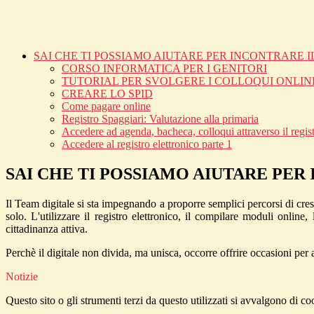
SAI CHE TI POSSIAMO AIUTARE PER INCONTRARE I
CORSO INFORMATICA PER I GENITORI
TUTORIAL PER SVOLGERE I COLLOQUI ONLIN
CREARE LO SPID
Come pagare online
Registro Spaggiari: Valutazione alla primaria
Accedere ad agenda, bacheca, colloqui attraverso il regist
Accedere al registro elettronico parte 1
SAI CHE TI POSSIAMO AIUTARE PER
Il Team digitale si sta impegnando a proporre semplici percorsi di cres
solo. L'utilizzare il registro elettronico, il compilare moduli online
cittadinanza attiva.
Perchè il digitale non divida, ma unisca, occorre offrire occasioni per 
Notizie
Questo sito o gli strumenti terzi da questo utilizzati si avvalgono di coo