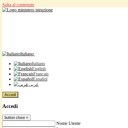
Salta al contenuto
Italiano
Italiano
English
Français
Español
عربى
Accedi
Accedi
button close
×
Nome Utente