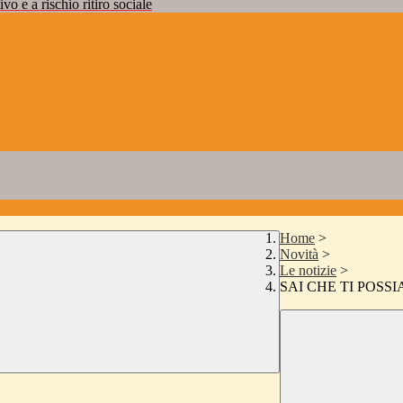
vo e a rischio ritiro sociale
Home
>
Novità
>
Le notizie
>
SAI CHE TI POSS