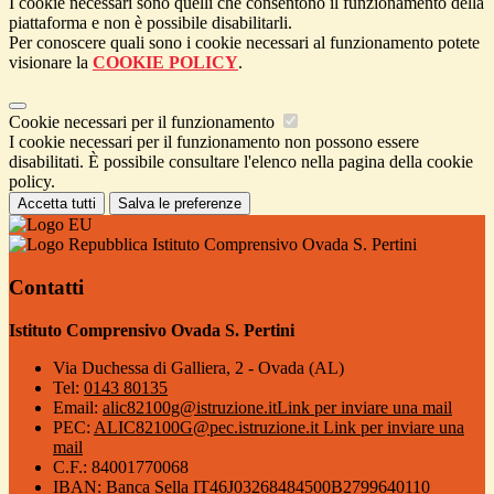
I cookie necessari sono quelli che consentono il funzionamento della
piattaforma e non è possibile disabilitarli.
Per conoscere quali sono i cookie necessari al funzionamento potete
visionare la
COOKIE POLICY
.
Cookie necessari per il funzionamento
I cookie necessari per il funzionamento non possono essere
disabilitati. È possibile consultare l'elenco nella pagina della cookie
policy.
Accetta tutti
Salva le preferenze
Istituto Comprensivo Ovada S. Pertini
Contatti
Istituto Comprensivo Ovada S. Pertini
Via Duchessa di Galliera, 2 - Ovada (AL)
Tel:
0143 80135
Email:
alic82100g@istruzione.it
Link per inviare una mail
PEC:
ALIC82100G@pec.istruzione.it
Link per inviare una
mail
C.F.: 84001770068
IBAN: Banca Sella IT46J03268484500B2799640110