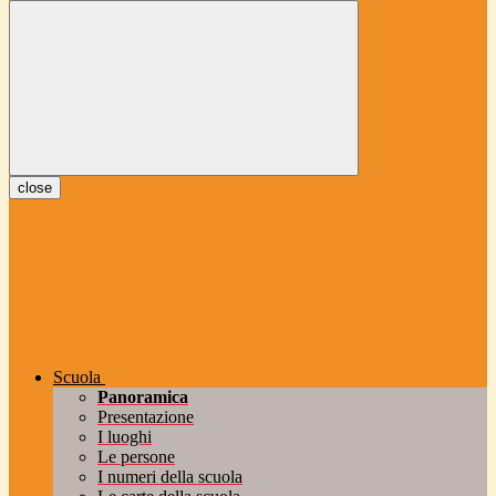
close
Scuola
Panoramica
Presentazione
I luoghi
Le persone
I numeri della scuola