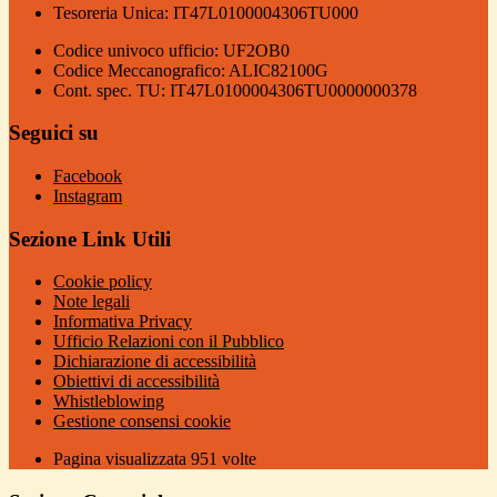
Tesoreria Unica: IT47L0100004306TU000
Codice univoco ufficio: UF2OB0
Codice Meccanografico: ALIC82100G
Cont. spec. TU: IT47L0100004306TU0000000378
Seguici su
Facebook
Instagram
Sezione Link Utili
Cookie policy
Note legali
Informativa Privacy
Ufficio Relazioni con il Pubblico
Dichiarazione di accessibilità
Obiettivi di accessibilità
Whistleblowing
Gestione consensi cookie
Pagina visualizzata
951
volte