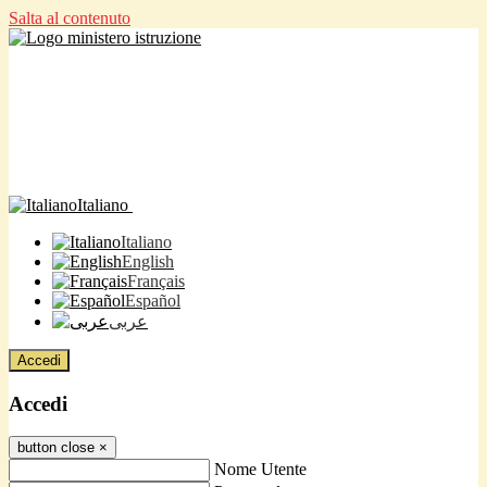
Salta al contenuto
Italiano
Italiano
English
Français
Español
عربى
Accedi
Accedi
button close
×
Nome Utente