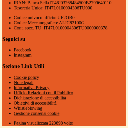
IBAN: Banca Sella IT46J03268484500B2799640110
Tesoreria Unica: IT47L0100004306TU000
Codice univoco ufficio: UF2OB0
Codice Meccanografico: ALIC82100G
Cont. spec. TU: IT47L0100004306TU0000000378
Seguici su
Facebook
Instagram
Sezione Link Utili
Cookie policy
Note legali
Informativa Privacy
Ufficio Relazioni con il Pubblico
Dichiarazione di accessibilità
Obiettivi di accessibilità
Whistleblowing
Gestione consensi cookie
Pagina visualizzata
223898
volte