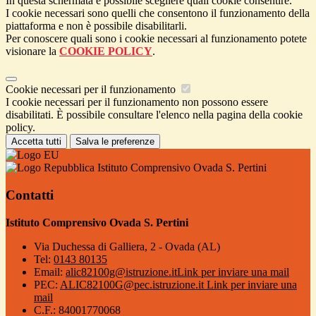
In questa schermata è possibile scegliere quali cookie consentire.
I cookie necessari sono quelli che consentono il funzionamento della
piattaforma e non è possibile disabilitarli.
Per conoscere quali sono i cookie necessari al funzionamento potete
visionare la
COOKIE POLICY
.
Cookie necessari per il funzionamento
I cookie necessari per il funzionamento non possono essere
disabilitati. È possibile consultare l'elenco nella pagina della cookie
policy.
Accetta tutti
Salva le preferenze
Istituto Comprensivo Ovada S. Pertini
Contatti
Istituto Comprensivo Ovada S. Pertini
Via Duchessa di Galliera, 2 - Ovada (AL)
Tel:
0143 80135
Email:
alic82100g@istruzione.it
Link per inviare una mail
PEC:
ALIC82100G@pec.istruzione.it
Link per inviare una
mail
C.F.: 84001770068