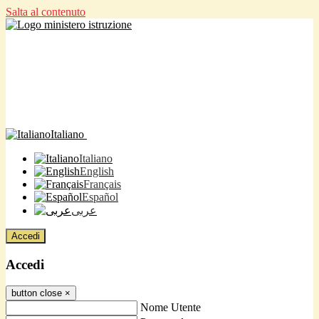
Salta al contenuto
Italiano
Italiano
English
Français
Español
عربى
Accedi
Accedi
button close
×
Nome Utente