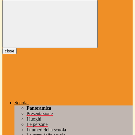
close
Scuola
Panoramica
Presentazione
I luoghi
Le persone
I numeri della scuola