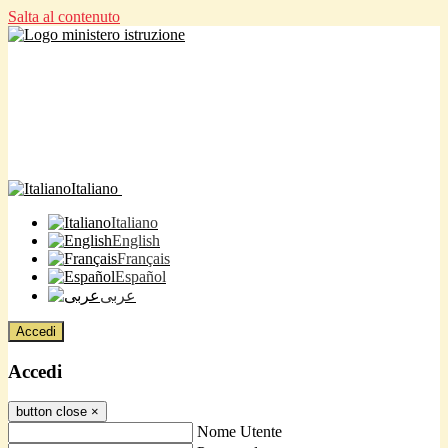
Salta al contenuto
Italiano
Italiano
English
Français
Español
عربى
Accedi
Accedi
button close
×
Nome Utente