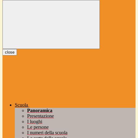
close
Scuola
Panoramica
Presentazione
I luoghi
Le persone
I numeri della scuola