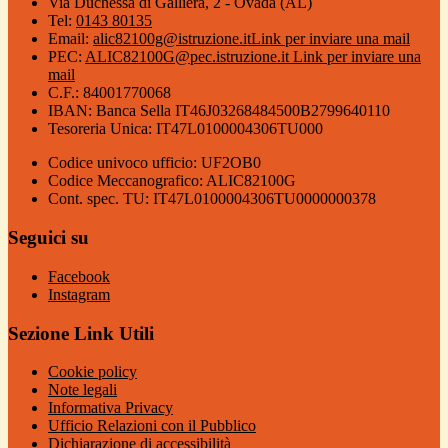
Via Duchessa di Galliera, 2 - Ovada (AL)
Tel:
0143 80135
Email:
alic82100g@istruzione.it
Link per inviare una mail
PEC:
ALIC82100G@pec.istruzione.it
Link per inviare una
mail
C.F.: 84001770068
IBAN: Banca Sella IT46J03268484500B2799640110
Tesoreria Unica: IT47L0100004306TU000
Codice univoco ufficio: UF2OB0
Codice Meccanografico: ALIC82100G
Cont. spec. TU: IT47L0100004306TU0000000378
Seguici su
Facebook
Instagram
Sezione Link Utili
Cookie policy
Note legali
Informativa Privacy
Ufficio Relazioni con il Pubblico
Dichiarazione di accessibilità