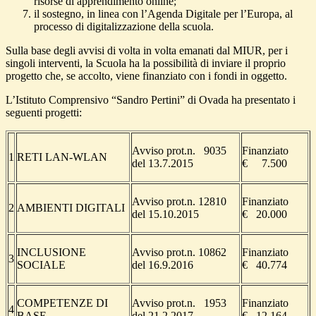
risorse di apprendimento online;
il sostegno, in linea con l’Agenda Digitale per l’Europa, al
processo di digitalizzazione della scuola.
Sulla base degli avvisi di volta in volta emanati dal MIUR, per i
singoli interventi, la Scuola ha la possibilità di inviare il proprio
progetto che, se accolto, viene finanziato con i fondi in oggetto.
L’Istituto Comprensivo “Sandro Pertini” di Ovada ha presentato i
seguenti progetti:
Avviso prot.n. 9035
Finanziato
1
RETI LAN-WLAN
del 13.7.2015
€ 7.500
Avviso prot.n. 12810
Finanziato
2
AMBIENTI DIGITALI
del 15.10.2015
€ 20.000
INCLUSIONE
Avviso prot.n. 10862
Finanziato
3
SOCIALE
del 16.9.2016
€ 40.774
COMPETENZE DI
Avviso prot.n. 1953
Finanziato
4
BASE
del 21.2.2017
€ 12.164