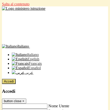
Salta al contenuto
Italiano
Italiano
English
Français
Español
عربى
Accedi
Accedi
button close
×
Nome Utente