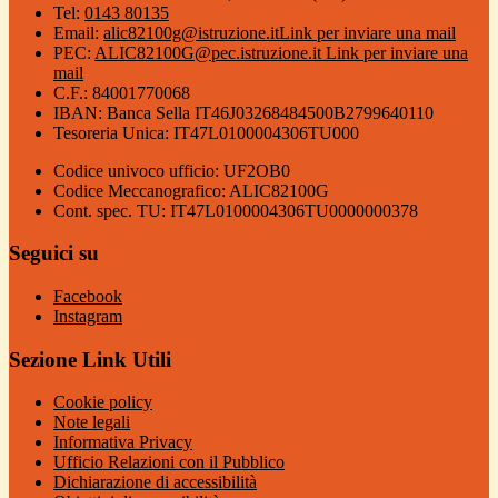
Tel:
0143 80135
Email:
alic82100g@istruzione.it
Link per inviare una mail
PEC:
ALIC82100G@pec.istruzione.it
Link per inviare una
mail
C.F.: 84001770068
IBAN: Banca Sella IT46J03268484500B2799640110
Tesoreria Unica: IT47L0100004306TU000
Codice univoco ufficio: UF2OB0
Codice Meccanografico: ALIC82100G
Cont. spec. TU: IT47L0100004306TU0000000378
Seguici su
Facebook
Instagram
Sezione Link Utili
Cookie policy
Note legali
Informativa Privacy
Ufficio Relazioni con il Pubblico
Dichiarazione di accessibilità