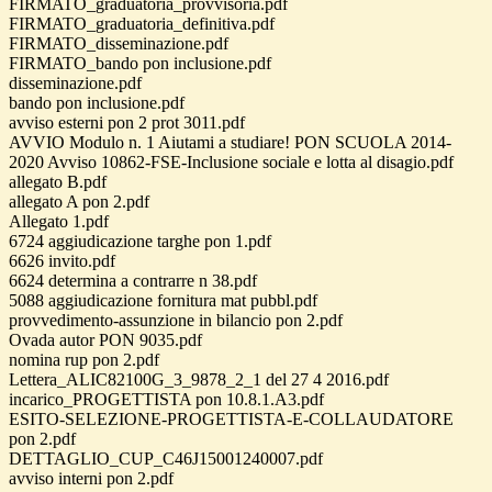
FIRMATO_graduatoria_provvisoria.pdf
FIRMATO_graduatoria_definitiva.pdf
FIRMATO_disseminazione.pdf
FIRMATO_bando pon inclusione.pdf
disseminazione.pdf
bando pon inclusione.pdf
avviso esterni pon 2 prot 3011.pdf
AVVIO Modulo n. 1 Aiutami a studiare! PON SCUOLA 2014-
2020 Avviso 10862-FSE-Inclusione sociale e lotta al disagio.pdf
allegato B.pdf
allegato A pon 2.pdf
Allegato 1.pdf
6724 aggiudicazione targhe pon 1.pdf
6626 invito.pdf
6624 determina a contrarre n 38.pdf
5088 aggiudicazione fornitura mat pubbl.pdf
provvedimento-assunzione in bilancio pon 2.pdf
Ovada autor PON 9035.pdf
nomina rup pon 2.pdf
Lettera_ALIC82100G_3_9878_2_1 del 27 4 2016.pdf
incarico_PROGETTISTA pon 10.8.1.A3.pdf
ESITO-SELEZIONE-PROGETTISTA-E-COLLAUDATORE
pon 2.pdf
DETTAGLIO_CUP_C46J15001240007.pdf
avviso interni pon 2.pdf