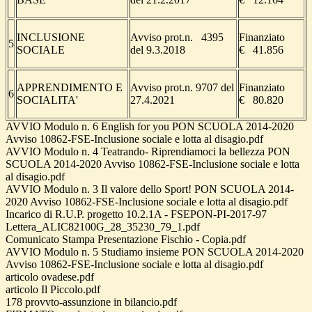
INCLUSIONE
Avviso prot.n. 4395
Finanziato
5
SOCIALE
del 9.3.2018
€ 41.856
APPRENDIMENTO E
Avviso prot.n. 9707 del
Finanziato
6
SOCIALITA'
27.4.2021
€ 80.820
AVVIO Modulo n. 6 English for you PON SCUOLA 2014-2020
Avviso 10862-FSE-Inclusione sociale e lotta al disagio.pdf
AVVIO Modulo n. 4 Teatrando- Riprendiamoci la bellezza PON
SCUOLA 2014-2020 Avviso 10862-FSE-Inclusione sociale e lotta
al disagio.pdf
AVVIO Modulo n. 3 Il valore dello Sport! PON SCUOLA 2014-
2020 Avviso 10862-FSE-Inclusione sociale e lotta al disagio.pdf
Incarico di R.U.P. progetto 10.2.1A - FSEPON-PI-2017-97
Lettera_ALIC82100G_28_35230_79_1.pdf
Comunicato Stampa Presentazione Fischio - Copia.pdf
AVVIO Modulo n. 5 Studiamo insieme PON SCUOLA 2014-2020
Avviso 10862-FSE-Inclusione sociale e lotta al disagio.pdf
articolo ovadese.pdf
articolo Il Piccolo.pdf
178 provvto-assunzione in bilancio.pdf