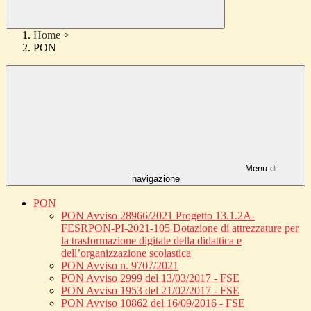
Home
>
PON
Menu di
navigazione
PON
PON Avviso 28966/2021 Progetto 13.1.2A-
FESRPON-PI-2021-105 Dotazione di attrezzature per
la trasformazione digitale della didattica e
dell’organizzazione scolastica
PON Avviso n. 9707/2021
PON Avviso 2999 del 13/03/2017 - FSE
PON Avviso 1953 del 21/02/2017 - FSE
PON Avviso 10862 del 16/09/2016 - FSE