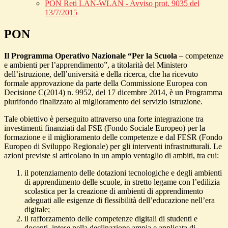
PON Reti LAN-WLAN - Avviso prot. 9035 del
13/7/2015
PON
Il Programma Operativo Nazionale “Per la Scuola
– competenze
e ambienti per l’apprendimento”, a titolarità del Ministero
dell’istruzione, dell’università e della ricerca, che ha ricevuto
formale approvazione da parte della Commissione Europea con
Decisione C(2014) n. 9952, del 17 dicembre 2014, è un Programma
plurifondo finalizzato al miglioramento del servizio istruzione.
Tale obiettivo è perseguito attraverso una forte integrazione tra
investimenti finanziati dal FSE (Fondo Sociale Europeo) per la
formazione e il miglioramento delle competenze e dal FESR (Fondo
Europeo di Sviluppo Regionale) per gli interventi infrastrutturali. Le
azioni previste si articolano in un ampio ventaglio di ambiti, tra cui:
il potenziamento delle dotazioni tecnologiche e degli ambienti
di apprendimento delle scuole, in stretto legame con l’edilizia
scolastica per la creazione di ambienti di apprendimento
adeguati alle esigenze di flessibilità dell’educazione nell’era
digitale;
il rafforzamento delle competenze digitali di studenti e
docenti, intese nella declinazione ampia e applicata di