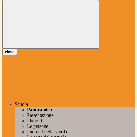
close
Scuola
Panoramica
Presentazione
I luoghi
Le persone
I numeri della scuola