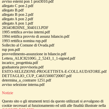
avviso esterni pon 1 prot3010.pdf
allegato C pon 2.pdf
allegato B.pdf
allegato B pon 2.pdf
allegato A pon 2.pdf
allegato A pon 1.pdf
2834ORDINE_3040113.PDF
1995 rettifica avviso interni.pdf
1994 rettifica provvto di assunz bilancio.pdf
1993 rettifica nomina rup.pdf
Sollecito al Comune di Ovada.pdf
rup pon.pdf
provvedimento-assunzione in bilancio.pdf
Lettera_ALIC82100G_2_5243_1_1-signed.pdf
incarico_progettista.pdf
graduatoria provvisoria.pdf
ESITO-SELEZIONE-PROGETTISTA-E-COLLAUDATORE.pdf
DETTAGLIO_CUP_C46J15000720007.pdf
determina_a_contrarre 1251.pdf
avviso selezione interna.pdf
Notizie
Questo sito o gli strumenti terzi da questo utilizzati si avvalgono di
cookie necessari al funzionamento ed utili alle finalità illustrate nella