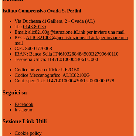
Istituto Comprensivo Ovada S. Pertini
Via Duchessa di Galliera, 2 - Ovada (AL)
Tel:
0143 80135
Email:
alic82100g@istruzione.it
Link per inviare una mail
PEC:
ALIC82100G@pec.istruzione.it
Link per inviare una
mail
C.F.: 84001770068
IBAN: Banca Sella IT46J03268484500B2799640110
Tesoreria Unica: IT47L0100004306TU000
Codice univoco ufficio: UF2OB0
Codice Meccanografico: ALIC82100G
Cont. spec. TU: IT47L0100004306TU0000000378
Seguici su
Facebook
Instagram
Sezione Link Utili
Cookie policy