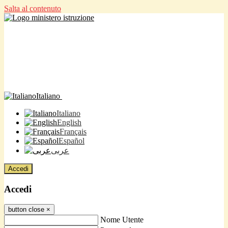
Salta al contenuto
Italiano
Italiano
English
Français
Español
عربى
Accedi
Accedi
button close
×
Nome Utente