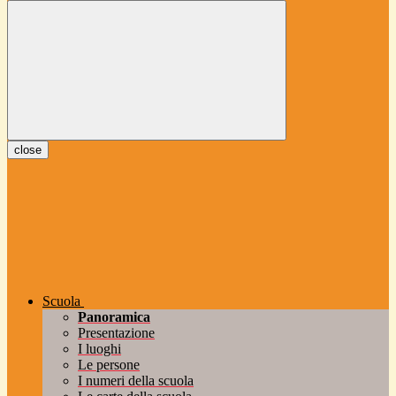
close
Scuola
Panoramica
Presentazione
I luoghi
Le persone
I numeri della scuola