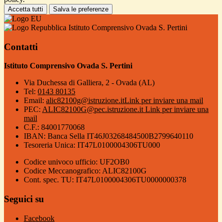
Accetta tutti
Salva le preferenze
Istituto Comprensivo Ovada S. Pertini
Contatti
Istituto Comprensivo Ovada S. Pertini
Via Duchessa di Galliera, 2 - Ovada (AL)
Tel:
0143 80135
Email:
alic82100g@istruzione.it
Link per inviare una mail
PEC:
ALIC82100G@pec.istruzione.it
Link per inviare una
mail
C.F.: 84001770068
IBAN: Banca Sella IT46J03268484500B2799640110
Tesoreria Unica: IT47L0100004306TU000
Codice univoco ufficio: UF2OB0
Codice Meccanografico: ALIC82100G
Cont. spec. TU: IT47L0100004306TU0000000378
Seguici su
Facebook