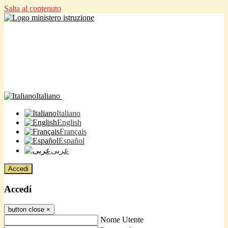
Salta al contenuto
Italiano
Italiano
English
Français
Español
عربى
Accedi
Accedi
button close
×
Nome Utente