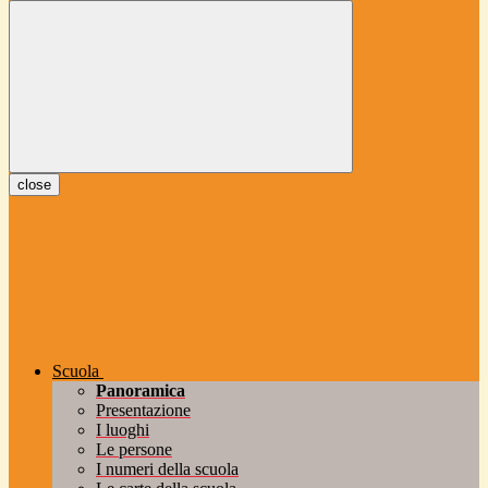
close
Scuola
Panoramica
Presentazione
I luoghi
Le persone
I numeri della scuola