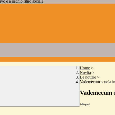
vo e a rischio ritiro sociale
Home
>
Novità
>
Le notizie
>
Vademecum scuola in
Vademecum sc
Allegati