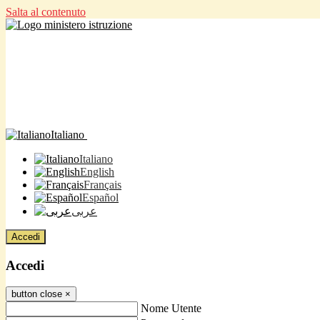
Salta al contenuto
Italiano
Italiano
English
Français
Español
عربى
Accedi
Accedi
button close
×
Nome Utente