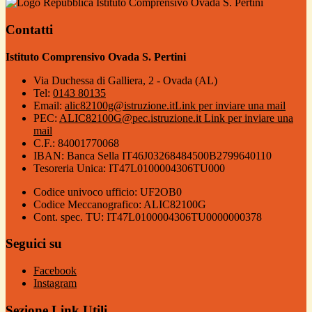
Istituto Comprensivo Ovada S. Pertini
Contatti
Istituto Comprensivo Ovada S. Pertini
Via Duchessa di Galliera, 2 - Ovada (AL)
Tel:
0143 80135
Email:
alic82100g@istruzione.it
Link per inviare una mail
PEC:
ALIC82100G@pec.istruzione.it
Link per inviare una
mail
C.F.: 84001770068
IBAN: Banca Sella IT46J03268484500B2799640110
Tesoreria Unica: IT47L0100004306TU000
Codice univoco ufficio: UF2OB0
Codice Meccanografico: ALIC82100G
Cont. spec. TU: IT47L0100004306TU0000000378
Seguici su
Facebook
Instagram
Sezione Link Utili