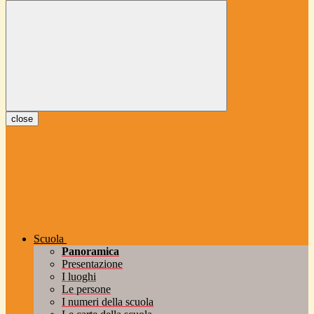
close
Scuola
Panoramica
Presentazione
I luoghi
Le persone
I numeri della scuola