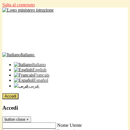
Salta al contenuto
Italiano
Italiano
English
Français
Español
عربى
Accedi
Accedi
button close
×
Nome Utente