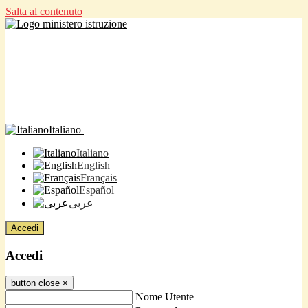
Salta al contenuto
Italiano
Italiano
English
Français
Español
عربى
Accedi
Accedi
button close
×
Nome Utente