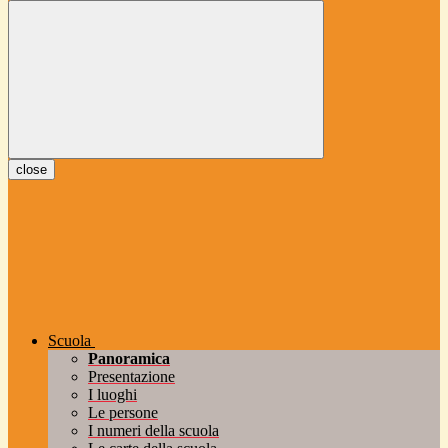
close
Scuola
Panoramica
Presentazione
I luoghi
Le persone
I numeri della scuola