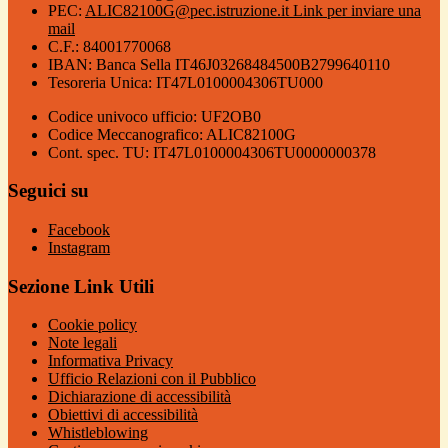
PEC:
ALIC82100G@pec.istruzione.it
Link per inviare una
mail
C.F.: 84001770068
IBAN: Banca Sella IT46J03268484500B2799640110
Tesoreria Unica: IT47L0100004306TU000
Codice univoco ufficio: UF2OB0
Codice Meccanografico: ALIC82100G
Cont. spec. TU: IT47L0100004306TU0000000378
Seguici su
Facebook
Instagram
Sezione Link Utili
Cookie policy
Note legali
Informativa Privacy
Ufficio Relazioni con il Pubblico
Dichiarazione di accessibilità
Obiettivi di accessibilità
Whistleblowing