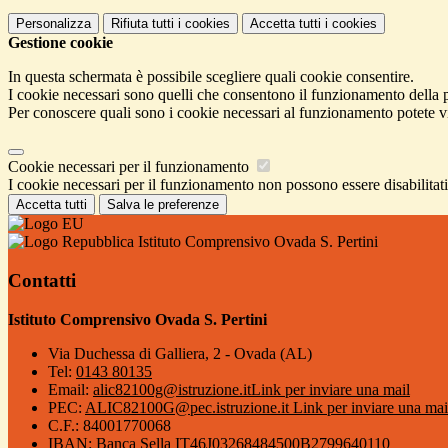
Personalizza
Rifiuta tutti
i cookies
Accetta tutti
i cookies
Gestione cookie
In questa schermata è possibile scegliere quali cookie consentire.
I cookie necessari sono quelli che consentono il funzionamento della pi
Per conoscere quali sono i cookie necessari al funzionamento potete v
Cookie necessari per il funzionamento
I cookie necessari per il funzionamento non possono essere disabilitati.
Accetta tutti
Salva le preferenze
Istituto Comprensivo Ovada S. Pertini
Contatti
Istituto Comprensivo Ovada S. Pertini
Via Duchessa di Galliera, 2 - Ovada (AL)
Tel:
0143 80135
Email:
alic82100g@istruzione.it
Link per inviare una mail
PEC:
ALIC82100G@pec.istruzione.it
Link per inviare una mai
C.F.: 84001770068
IBAN: Banca Sella IT46J03268484500B2799640110