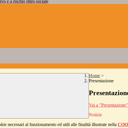
vo e a rischio ritiro sociale
Home
>
Presentazione
Presentazion
Vai a "Presentazione"
Notizie
kie necessari al funzionamento ed utili alle finalità illustrate nella
COO