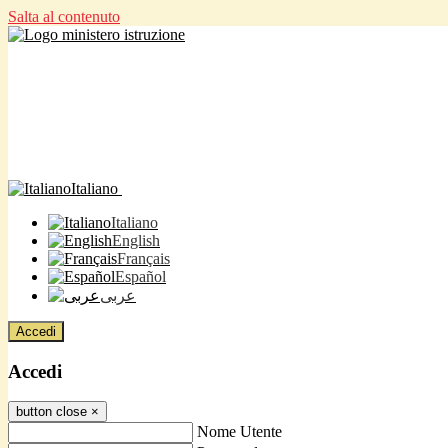
Salta al contenuto
Italiano
Italiano
English
Français
Español
عربى
Accedi
Accedi
button close
×
Nome Utente