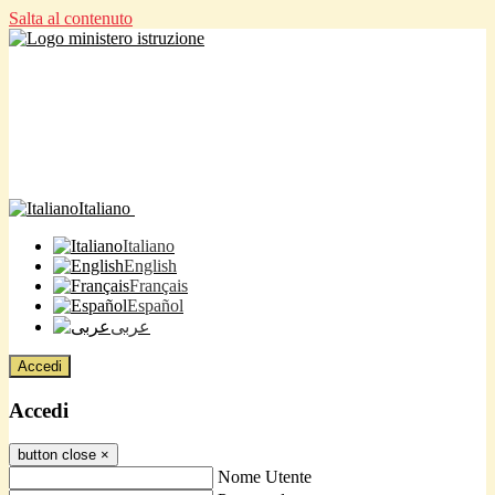
Salta al contenuto
Italiano
Italiano
English
Français
Español
عربى
Accedi
Accedi
button close
×
Nome Utente