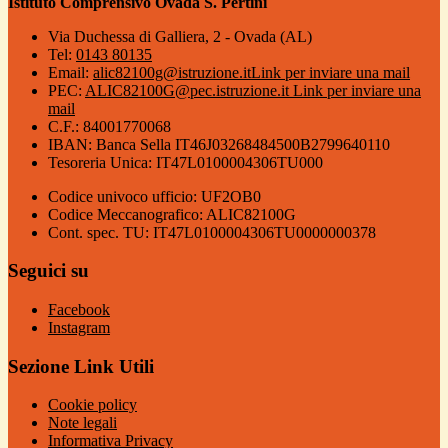
Istituto Comprensivo Ovada S. Pertini
Via Duchessa di Galliera, 2 - Ovada (AL)
Tel:
0143 80135
Email:
alic82100g@istruzione.it
Link per inviare una mail
PEC:
ALIC82100G@pec.istruzione.it
Link per inviare una
mail
C.F.: 84001770068
IBAN: Banca Sella IT46J03268484500B2799640110
Tesoreria Unica: IT47L0100004306TU000
Codice univoco ufficio: UF2OB0
Codice Meccanografico: ALIC82100G
Cont. spec. TU: IT47L0100004306TU0000000378
Seguici su
Facebook
Instagram
Sezione Link Utili
Cookie policy
Note legali
Informativa Privacy