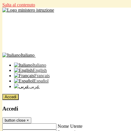
Salta al contenuto
Italiano
Italiano
English
Français
Español
عربى
Accedi
Accedi
button close
×
Nome Utente