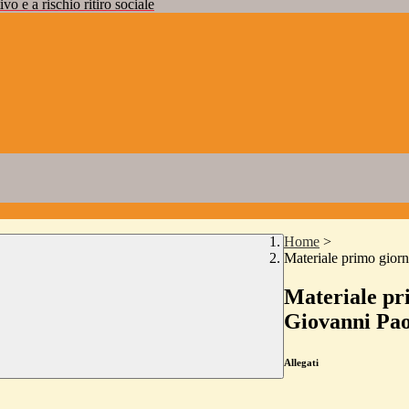
vo e a rischio ritiro sociale
Home
>
Materiale primo giorn
Materiale pri
Giovanni Pao
Allegati