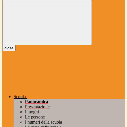
close
Scuola
Panoramica
Presentazione
I luoghi
Le persone
I numeri della scuola