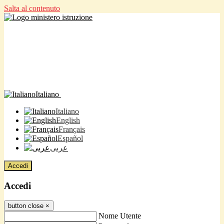
Salta al contenuto
Italiano
Italiano
English
Français
Español
عربى
Accedi
Accedi
button close
×
Nome Utente