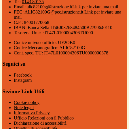
Tel:
0143 80135
Email:
alic82100g@istruzione.it
Link per inviare una mail
PEC:
ALIC82100G@pec.istruzione.it
Link per inviare una
mail
C.F.: 84001770068
IBAN: Banca Sella IT46J03268484500B2799640110
Tesoreria Unica: IT47L0100004306TU000
Codice univoco ufficio: UF2OB0
Codice Meccanografico: ALIC82100G
Cont. spec. TU: IT47L0100004306TU0000000378
Seguici su
Facebook
Instagram
Sezione Link Utili
Cookie policy
Note legali
Informativa Privacy
Ufficio Relazioni con il Pubblico
Dichiarazione di accessibilità
Obiettivi di accessibilità