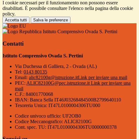
I cookie necessari per il funzionamento non possono essere
disabilitati. È possibile consultare l'elenco nella pagina della cookie
policy.
Accetta tutti
Salva le preferenze
Istituto Comprensivo Ovada S. Pertini
Contatti
Istituto Comprensivo Ovada S. Pertini
Via Duchessa di Galliera, 2 - Ovada (AL)
Tel:
0143 80135
Email:
alic82100g@istruzione.it
Link per inviare una mail
PEC:
ALIC82100G@pec.istruzione.it
Link per inviare una
mail
C.F.: 84001770068
IBAN: Banca Sella IT46J03268484500B2799640110
Tesoreria Unica: IT47L0100004306TU000
Codice univoco ufficio: UF2OB0
Codice Meccanografico: ALIC82100G
Cont. spec. TU: IT47L0100004306TU0000000378
Seguici su