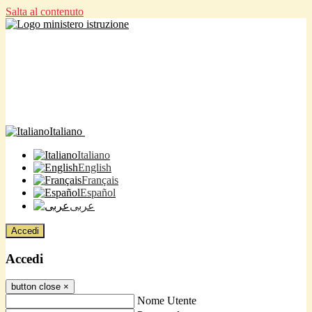
Salta al contenuto
Italiano
Italiano
English
Français
Español
عربى
Accedi
Accedi
button close
×
Nome Utente