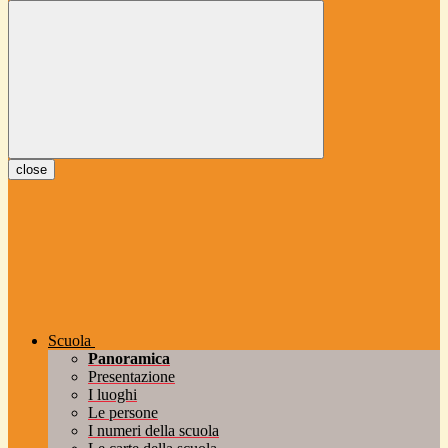
close
Scuola
Panoramica
Presentazione
I luoghi
Le persone
I numeri della scuola