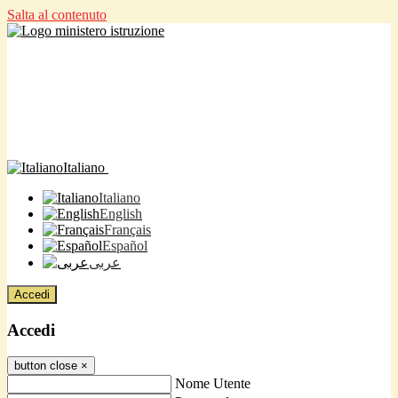
Salta al contenuto
Italiano
Italiano
English
Français
Español
عربى
Accedi
Accedi
button close
×
Nome Utente