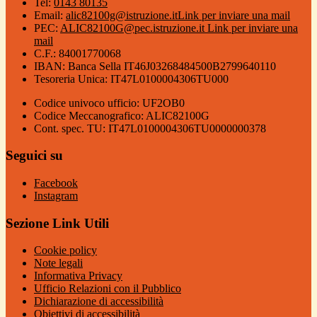
Tel:
0143 80135
Email:
alic82100g@istruzione.it
Link per inviare una mail
PEC:
ALIC82100G@pec.istruzione.it
Link per inviare una
mail
C.F.: 84001770068
IBAN: Banca Sella IT46J03268484500B2799640110
Tesoreria Unica: IT47L0100004306TU000
Codice univoco ufficio: UF2OB0
Codice Meccanografico: ALIC82100G
Cont. spec. TU: IT47L0100004306TU0000000378
Seguici su
Facebook
Instagram
Sezione Link Utili
Cookie policy
Note legali
Informativa Privacy
Ufficio Relazioni con il Pubblico
Dichiarazione di accessibilità
Obiettivi di accessibilità