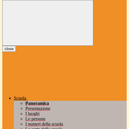
close
Scuola
Panoramica
Presentazione
I luoghi
Le persone
I numeri della scuola