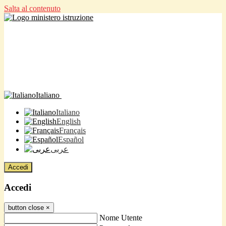
Salta al contenuto
Italiano
Italiano
English
Français
Español
عربى
Accedi
Accedi
button close
×
Nome Utente