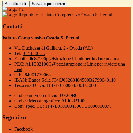
Accetta tutti
Salva le preferenze
Istituto Comprensivo Ovada S. Pertini
Contatti
Istituto Comprensivo Ovada S. Pertini
Via Duchessa di Galliera, 2 - Ovada (AL)
Tel:
0143 80135
Email:
alic82100g@istruzione.it
Link per inviare una mail
PEC:
ALIC82100G@pec.istruzione.it
Link per inviare una
mail
C.F.: 84001770068
IBAN: Banca Sella IT46J03268484500B2799640110
Tesoreria Unica: IT47L0100004306TU000
Codice univoco ufficio: UF2OB0
Codice Meccanografico: ALIC82100G
Cont. spec. TU: IT47L0100004306TU0000000378
Seguici su
Facebook