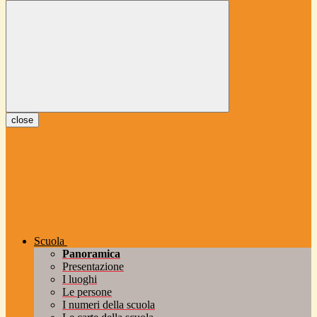
close
Scuola
Panoramica
Presentazione
I luoghi
Le persone
I numeri della scuola