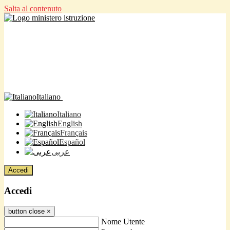
Salta al contenuto
Italiano
Italiano
English
Français
Español
عربى
Accedi
Accedi
button close
×
Nome Utente