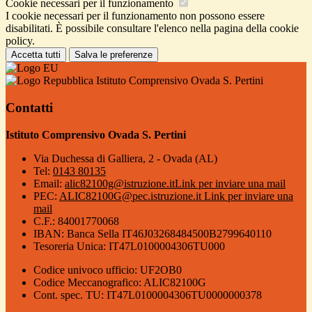
Cookie necessari per il funzionamento
I cookie necessari per il funzionamento non possono essere
disabilitati. È possibile consultare l'elenco nella pagina della cookie
policy.
Accetta tutti
Salva le preferenze
Istituto Comprensivo Ovada S. Pertini
Contatti
Istituto Comprensivo Ovada S. Pertini
Via Duchessa di Galliera, 2 - Ovada (AL)
Tel:
0143 80135
Email:
alic82100g@istruzione.it
Link per inviare una mail
PEC:
ALIC82100G@pec.istruzione.it
Link per inviare una
mail
C.F.: 84001770068
IBAN: Banca Sella IT46J03268484500B2799640110
Tesoreria Unica: IT47L0100004306TU000
Codice univoco ufficio: UF2OB0
Codice Meccanografico: ALIC82100G
Cont. spec. TU: IT47L0100004306TU0000000378