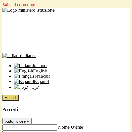
Salta al contenuto
Italiano
Italiano
English
Français
Español
عربى
Accedi
Accedi
button close
×
Nome Utente