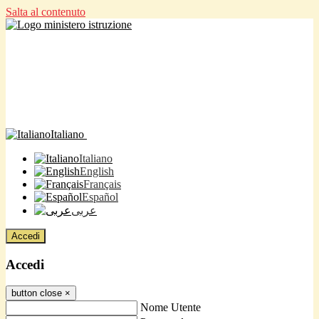
Salta al contenuto
Italiano
Italiano
English
Français
Español
عربى
Accedi
Accedi
button close
×
Nome Utente