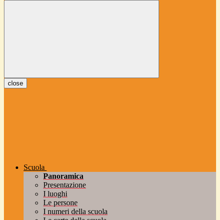
close
Scuola
Panoramica
Presentazione
I luoghi
Le persone
I numeri della scuola