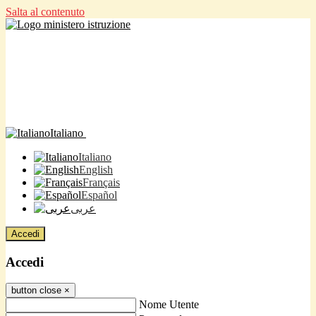
Salta al contenuto
Italiano
Italiano
English
Français
Español
عربى
Accedi
Accedi
button close
×
Nome Utente