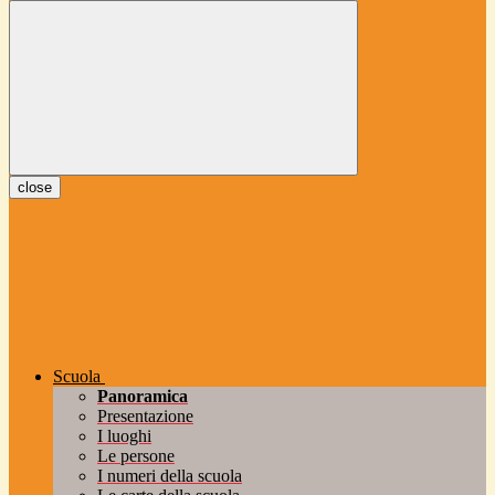
close
Scuola
Panoramica
Presentazione
I luoghi
Le persone
I numeri della scuola