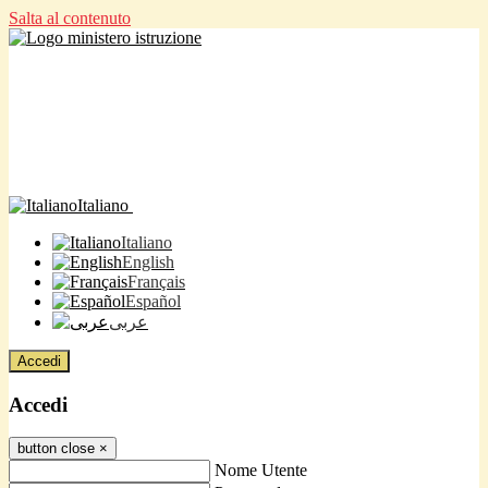
Salta al contenuto
Italiano
Italiano
English
Français
Español
عربى
Accedi
Accedi
button close
×
Nome Utente