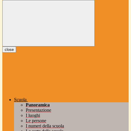
close
Scuola
Panoramica
Presentazione
I luoghi
Le persone
I numeri della scuola