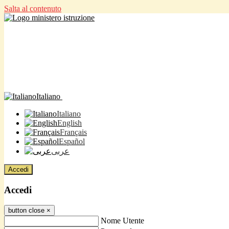
Salta al contenuto
Italiano
Italiano
English
Français
Español
عربى
Accedi
Accedi
button close
×
Nome Utente