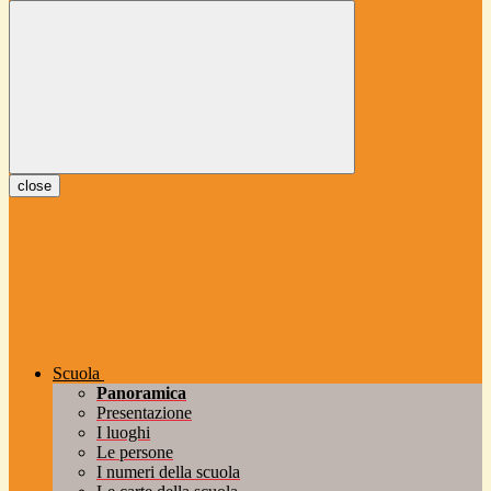
close
Scuola
Panoramica
Presentazione
I luoghi
Le persone
I numeri della scuola