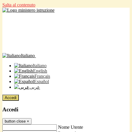
Salta al contenuto
Italiano
Italiano
English
Français
Español
عربى
Accedi
Accedi
button close
×
Nome Utente