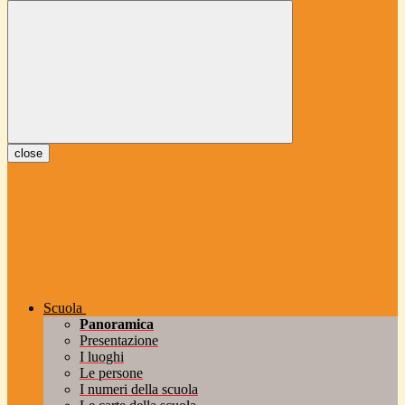
close
Scuola
Panoramica
Presentazione
I luoghi
Le persone
I numeri della scuola