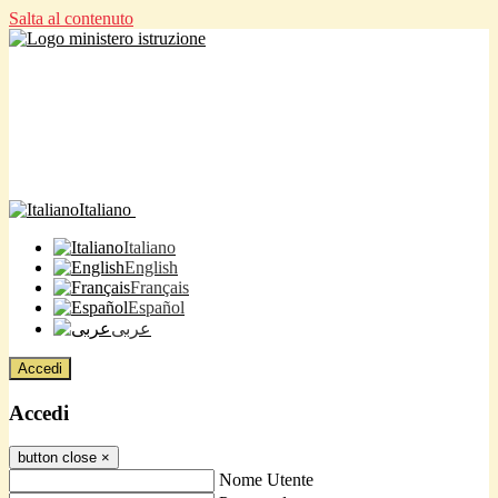
Salta al contenuto
Italiano
Italiano
English
Français
Español
عربى
Accedi
Accedi
button close
×
Nome Utente