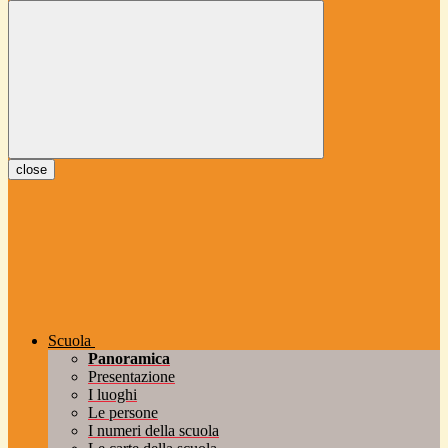
close
Scuola
Panoramica
Presentazione
I luoghi
Le persone
I numeri della scuola