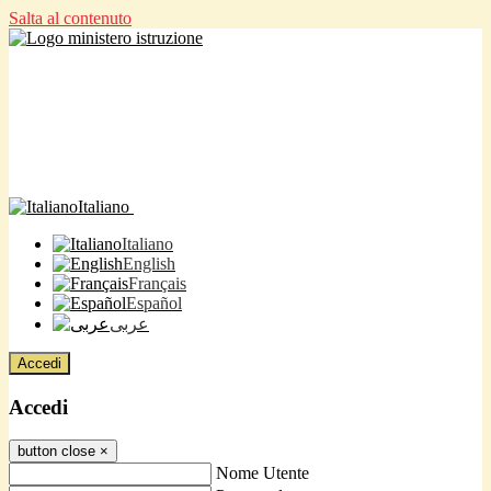
Salta al contenuto
Italiano
Italiano
English
Français
Español
عربى
Accedi
Accedi
button close
×
Nome Utente