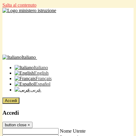
Salta al contenuto
Italiano
Italiano
English
Français
Español
عربى
Accedi
Accedi
button close
×
Nome Utente