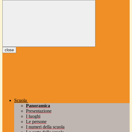
close
Scuola
Panoramica
Presentazione
I luoghi
Le persone
I numeri della scuola