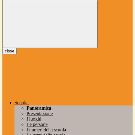
close
Scuola
Panoramica
Presentazione
I luoghi
Le persone
I numeri della scuola