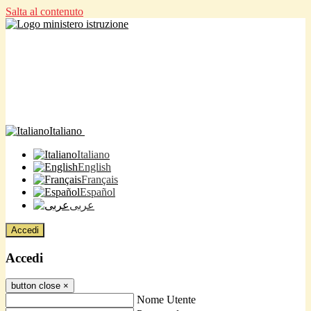
Salta al contenuto
Italiano
Italiano
English
Français
Español
عربى
Accedi
Accedi
button close
×
Nome Utente