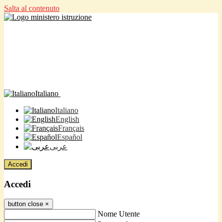
Salta al contenuto
Italiano
Italiano
English
Français
Español
عربى
Accedi
Accedi
button close
×
Nome Utente