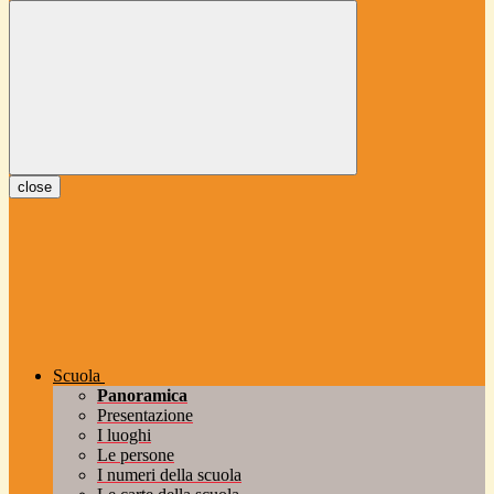
close
Scuola
Panoramica
Presentazione
I luoghi
Le persone
I numeri della scuola