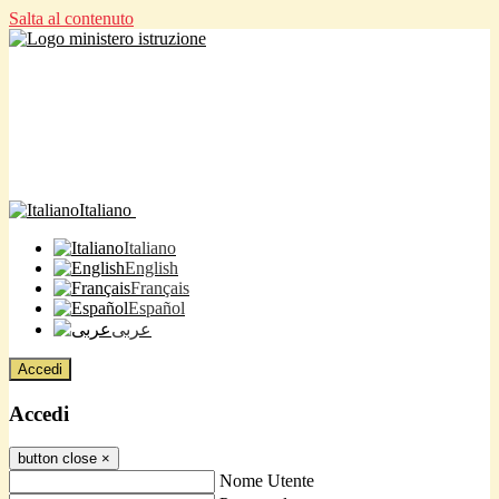
Salta al contenuto
Italiano
Italiano
English
Français
Español
عربى
Accedi
Accedi
button close
×
Nome Utente