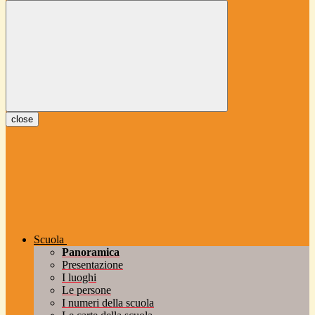
close
Scuola
Panoramica
Presentazione
I luoghi
Le persone
I numeri della scuola