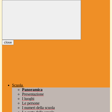
close
Scuola
Panoramica
Presentazione
I luoghi
Le persone
I numeri della scuola