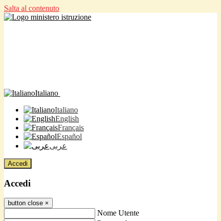
Salta al contenuto
Italiano
Italiano
English
Français
Español
عربى
Accedi
Accedi
button close
×
Nome Utente