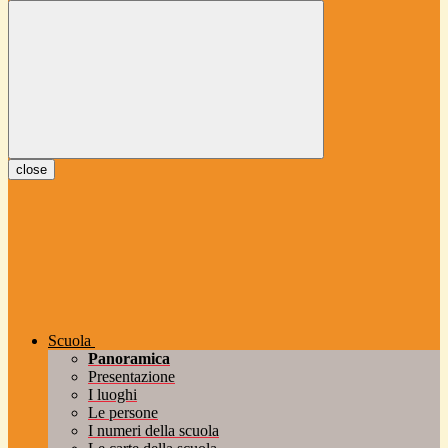
close
Scuola
Panoramica
Presentazione
I luoghi
Le persone
I numeri della scuola