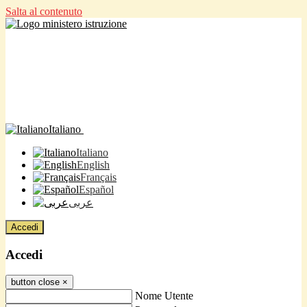
Salta al contenuto
Italiano
Italiano
English
Français
Español
عربى
Accedi
Accedi
button close
×
Nome Utente