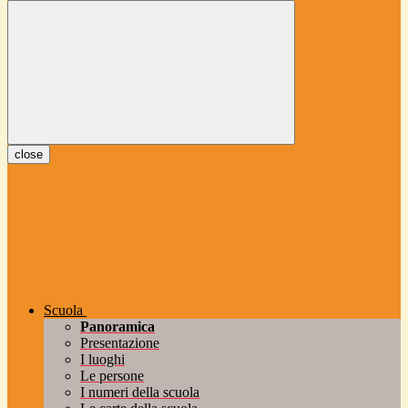
close
Scuola
Panoramica
Presentazione
I luoghi
Le persone
I numeri della scuola