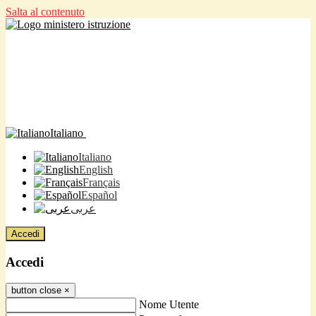
Salta al contenuto
Italiano
Italiano
English
Français
Español
عربى
Accedi
Accedi
button close
×
Nome Utente