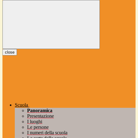
close
Scuola
Panoramica
Presentazione
I luoghi
Le persone
I numeri della scuola