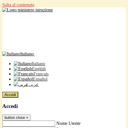
Salta al contenuto
Italiano
Italiano
English
Français
Español
عربى
Accedi
Accedi
button close
×
Nome Utente