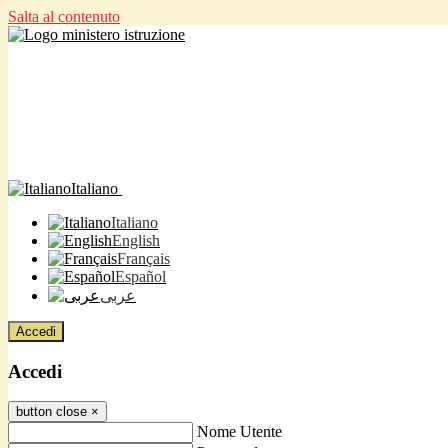
Salta al contenuto
Italiano
Italiano
English
Français
Español
عربى
Accedi
Accedi
button close
×
Nome Utente