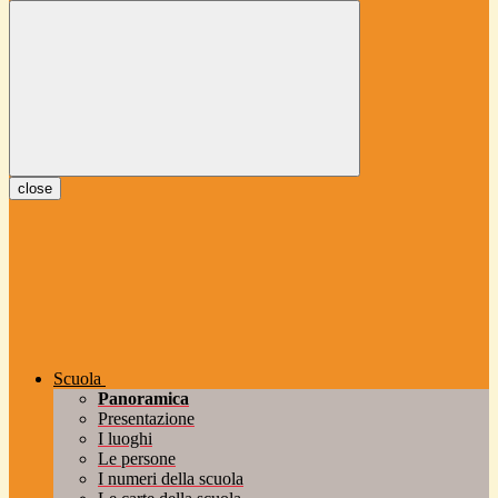
close
Scuola
Panoramica
Presentazione
I luoghi
Le persone
I numeri della scuola