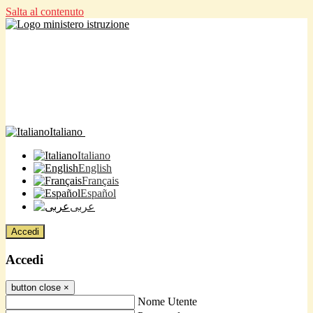
Salta al contenuto
Italiano
Italiano
English
Français
Español
عربى
Accedi
Accedi
button close
×
Nome Utente