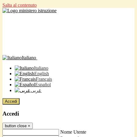
Salta al contenuto
Italiano
Italiano
English
Français
Español
عربى
Accedi
Accedi
button close
×
Nome Utente