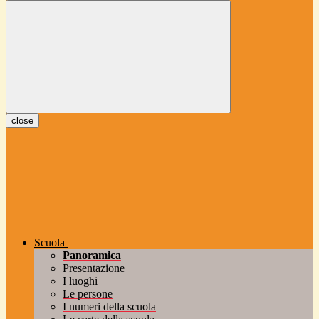
close
Scuola
Panoramica
Presentazione
I luoghi
Le persone
I numeri della scuola