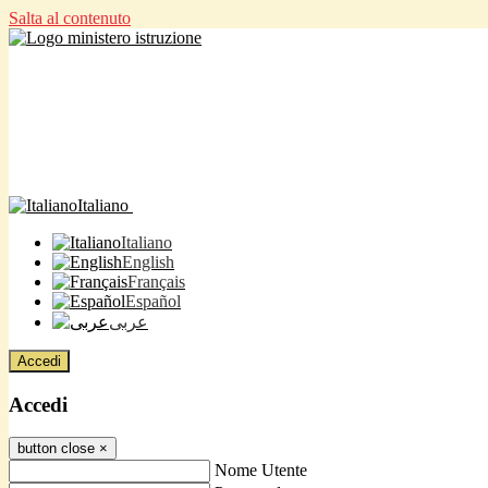
Salta al contenuto
Italiano
Italiano
English
Français
Español
عربى
Accedi
Accedi
button close
×
Nome Utente