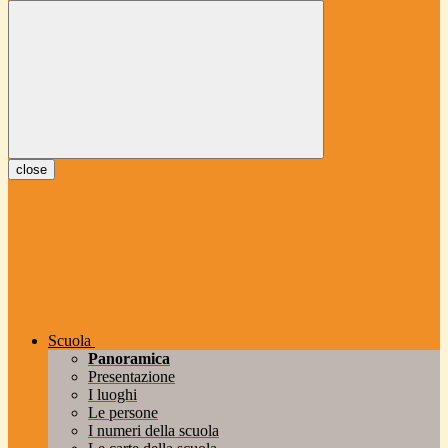
close
Scuola
Panoramica
Presentazione
I luoghi
Le persone
I numeri della scuola