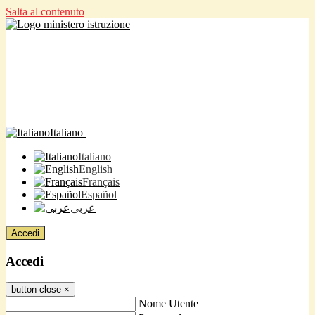
Salta al contenuto
Italiano
Italiano
English
Français
Español
عربى
Accedi
Accedi
button close
×
Nome Utente