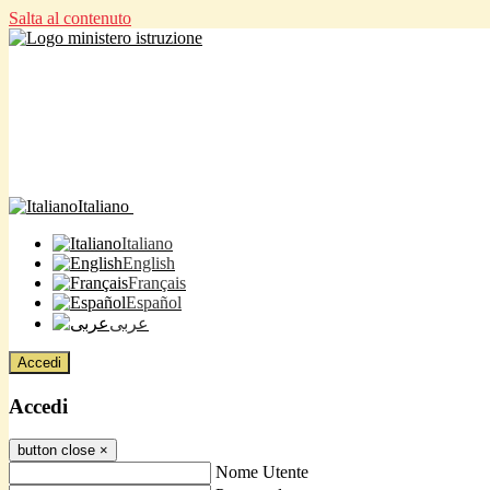
Salta al contenuto
Italiano
Italiano
English
Français
Español
عربى
Accedi
Accedi
button close
×
Nome Utente