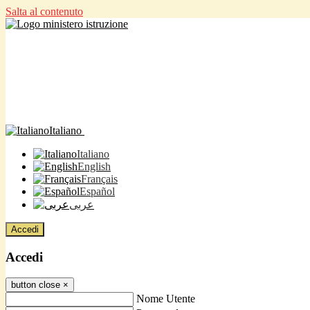
Salta al contenuto
Italiano
Italiano
English
Français
Español
عربى
Accedi
Accedi
button close
×
Nome Utente